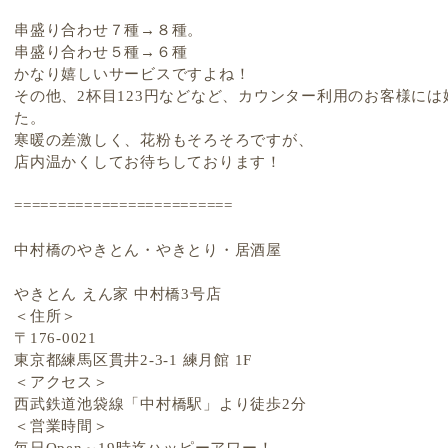
串盛り合わせ７種→８種。
串盛り合わせ５種→６種
かなり嬉しいサービスですよね！
その他、2杯目123円などなど、カウンター利用のお客様に
た。
寒暖の差激しく、花粉もそろそろですが、
店内温かくしてお待ちしております！
=========================
中村橋のやきとん・やきとり・居酒屋
やきとん えん家 中村橋3号店
＜住所＞
〒176-0021
東京都練馬区貫井2-3-1 練月館 1F
＜アクセス＞
西武鉄道池袋線「中村橋駅」より徒歩2分
＜営業時間＞
毎日Open～19時迄ハッピーアワー！