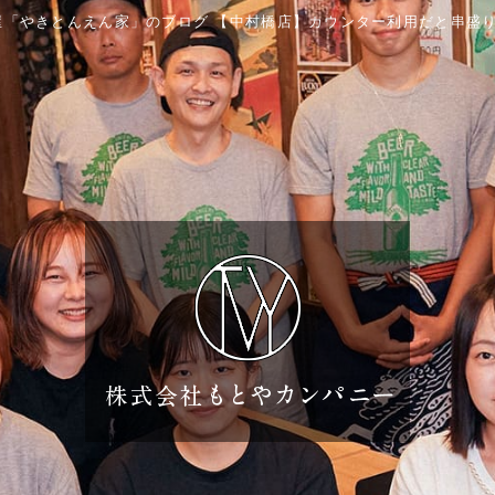
屋「やきとんえん家」のブログ 【中村橋店】カウンター利用だと串盛り