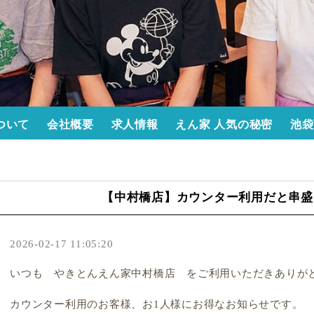
ついて
会社概要
求人情報
えん家 人気の秘密
池袋
【中村橋店】カウンター利用だと串盛
2026-02-17 11:05:20
いつも やきとんえん家中村橋店 をご利用いただきありが
カウンター利用のお客様、お1人様にお得なお知らせです。