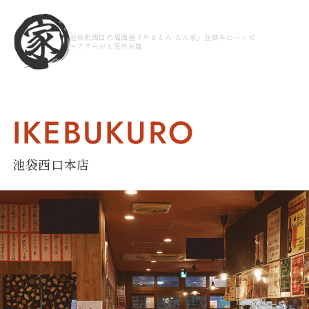
池袋駅西口の居酒屋「やきとん えん家」昼飲みにハッピ
ーアワーが人気のお店
IKEBUKURO
池袋西口本店