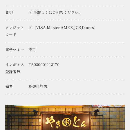
貸切
可 ※詳しくはご相談ください。
クレジット
可（VISA,Master,AMEX,JCB,Diners）
カード
電子マネー
不可
インボイス
T8030001113170
登録番号
備考
喫煙可能店