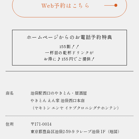
Web予約はこちら
ホームページからのお電話予約特典
155割！！
一杯目の乾杯ドリンクが
お得に♪155円でご提供！
店名
池袋駅西口のやきとん・居酒屋
やきとん えん家 池袋西口本店
（ヤキトン エンヤ イケブクロニシグチホンテン）
住所
〒171-0014
東京都豊島区池袋2-59-9 ラレーブ池袋 1F（
地図
）