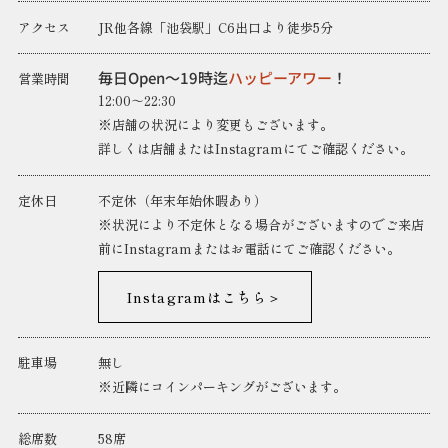
アクセス
JR他各線「池袋駅」C6出口より徒歩5分
毎日Open～19時迄
ハッピーアワー
！
営業時間
12:00～22:30
※店舗の状況により変更もございます。
詳しくは店舗またはInstagramにてご確認ください。
定休日
不定休（年末年始休暇あり）
※状況により不定休となる場合がございますのでご来店
前にInstagramまたはお電話にてご確認ください。
Instagramはこちら＞
駐車場
無し
※近隣にコインパーキングがございます。
総席数
58席